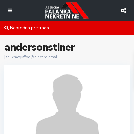
Napredna pretraga
andersonstiner
|
felixmcguffog@discard.email