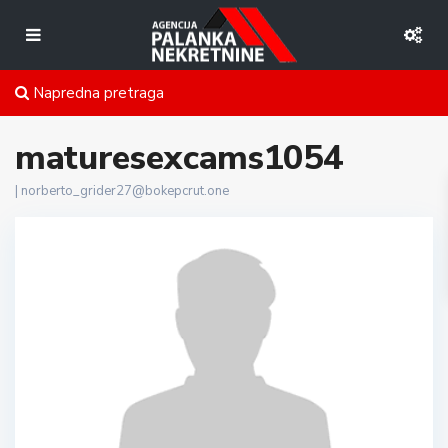
Napredna pretraga
maturesexcams1054
|
norberto_grider27@bokepcrut.one