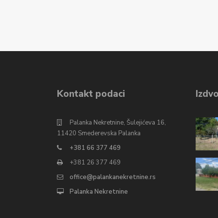
Kontakt podaci
Izdvo
Palanka Nekretnine, Šulejićeva 16,
11420 Smederevska Palanka
+381 66 377 469
+381 26 377 469
office@palankanekretnine.rs
Palanka Nekretnine