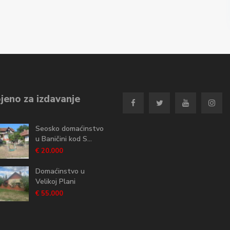
jeno za izdavanje
Seosko domaćinstvo
u Baničini kod S...
€ 20.000
Domaćinstvo u
Velikoj Plani
€ 55.000