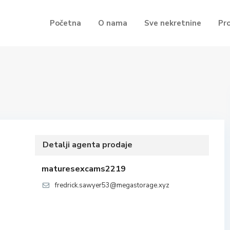
Početna
O nama
Sve nekretnine
Pr
Detalji agenta prodaje
maturesexcams2219
fredrick.sawyer53@megastorage.xyz