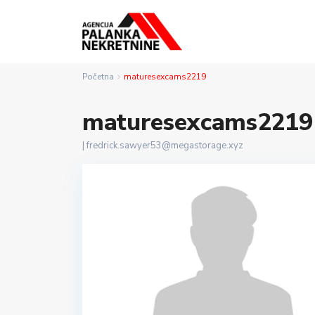
Početna
maturesexcams2219
maturesexcams2219
|
fredrick.sawyer53@megastorage.xyz