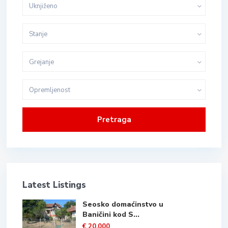
Uknjiženo
Stanje
Grejanje
Opremljenost
Pretraga
Latest Listings
Seosko domaćinstvo u
Baničini kod S...
€ 20.000