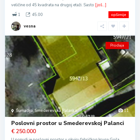
veličine od 45 kvadrata na drugoj etaži. Sasto
[još...]
1
45.00
opširnije
vesna
Prodaja
Šumadija
,
Smederevska Palanka
11
Poslovni prostor u Smederevskoj Palanci
€ 250.000
U ponudi je poslovni prostor u okviru fabričkog kruga Goša.