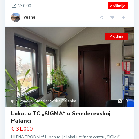
230.00
opširnije
vesna
Prodaja
Šumadija
,
Smederevska Palanka
10
Lokal u TC „SIGMA“ u Smederevskoj
Palanci
€ 31.000
HITNA PRODAJA! U ponudi je lokal u tržnom centru „SIGMA“