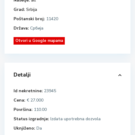
Naselje:
all
Grad:
Srbija
Poštanski broj:
11420
Država:
Србија
Otvori u Google mapama
Detalji
Id nekretnine:
23945
Cena:
€ 27.000
Površina:
110.00
Status izgradnje:
Izdata upotrebna dozvola
Uknjiženo:
Da