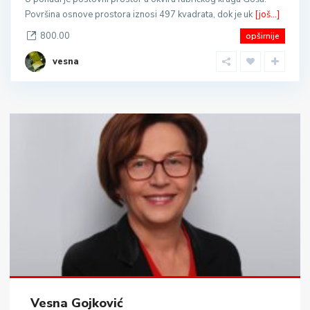
Površina osnove prostora iznosi 497 kvadrata, dok je uk
[još...]
800.00
opširnije
vesna
Vesna Gojković