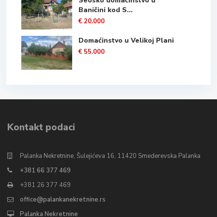
Seosko domaćinstvo u
Baničini kod S...
€ 20.000
Domaćinstvo u Velikoj Plani
€ 55.000
Kontakt podaci
Palanka Nekretnine, Šulejićeva 16, 11420 Smederevska Palanka
+381 66 377 469
+381 26 377 469
office@palankanekretnine.rs
Palanka Nekretnine