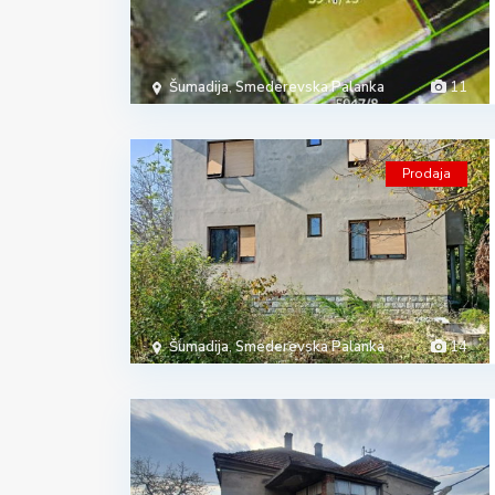
Šumadija
,
Smederevska Palanka
11
Prodaja
Šumadija
,
Smederevska Palanka
14