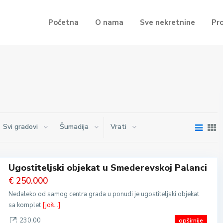
Početna
O nama
Sve nekretnine
Pr
Svi gradovi
Šumadija
Vrati
Ugostiteljski objekat u Smederevskoj Palanci
€ 250.000
Nedaleko od samog centra grada u ponudi je ugostiteljski objekat
sa komplet
[još...]
230.00
opširnije