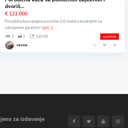
dvoriš...
€ 122.000
Porodična kuća ukupne površine 210 metara kvadratnih sa
odvojenom garažom i
[još...]
2
1
210.00
opširnije
vesna
jeno za izdavanje