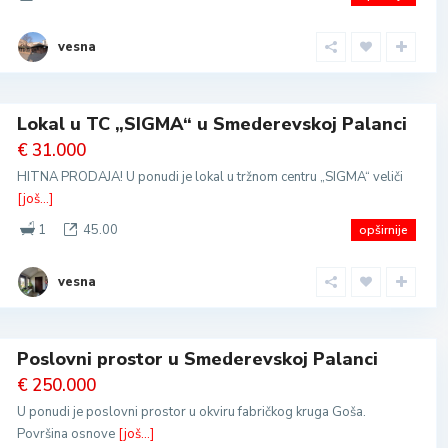
vesna
Lokal u TC „SIGMA“ u Smederevskoj Palanci
€ 31.000
HITNA PRODAJA! U ponudi je lokal u tržnom centru „SIGMA“ veliči
[još...]
1
45.00
opširnije
vesna
Poslovni prostor u Smederevskoj Palanci
€ 250.000
U ponudi je poslovni prostor u okviru fabričkog kruga Goša.
Površina osnove
[još...]