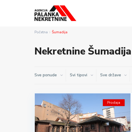
Početna
Šumadija
Nekretnine Šumadija
Sve ponude
Svi tipovi
Sve države
Prodaja