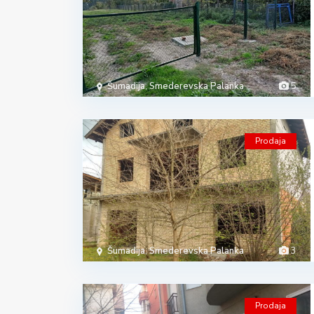
Šumadija
,
Smederevska Palanka
5
Prodaja
Šumadija
,
Smederevska Palanka
3
Prodaja