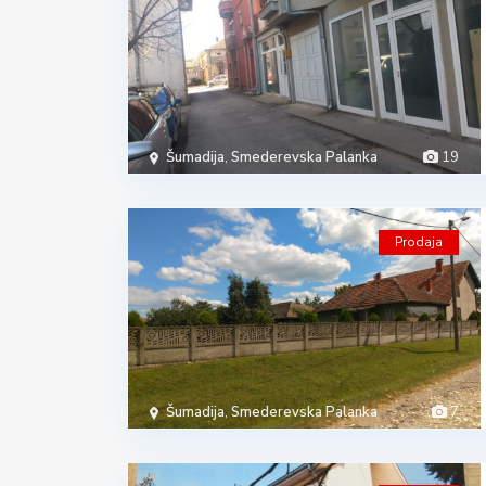
Šumadija
,
Smederevska Palanka
19
Prodaja
Šumadija
,
Smederevska Palanka
7