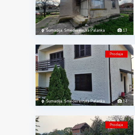
Šumadija
,
Smederevska Palanka
13
Prodaja
Šumadija
,
Smederevska Palanka
14
Prodaja