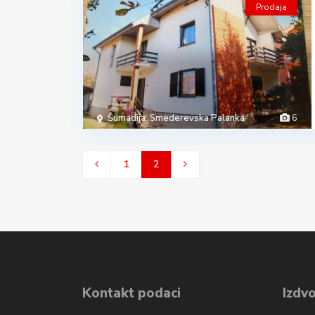
Prodaja
Šumadija
,
Smederevska Palanka
6
1
2
Kontakt podaci
Izdvo