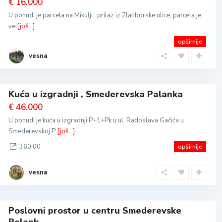
€ 16.000
U ponudi je parcela na Mikulji , prilaz iz Zlatiborske ulice, parcela je
ve
[još...]
opširnije
vesna
Kuća u izgradnji , Smederevska Palanka
€ 46.000
U ponudi je kuća u izgradnji P+1+Pk u ul. Radoslava Gačića u
Smederevskoj P
[još...]
360.00
opširnije
vesna
Poslovni prostor u centru Smederevske