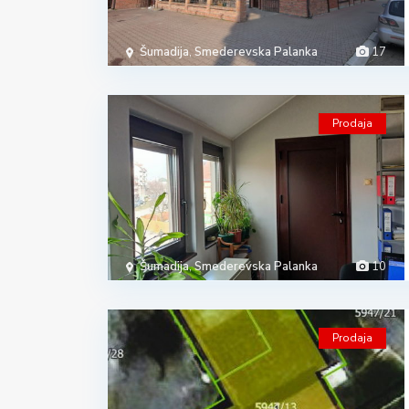
Šumadija
,
Smederevska Palanka
17
Prodaja
Šumadija
,
Smederevska Palanka
10
Prodaja