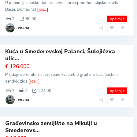
U ponudi je seosko domaćinstvo u prelepom šumadijskom selu
Bašin. Domaćinst
[još...]
2
80.00
opširnije
vesna
Kuća u Smederevskoj Palanci, Šulejićeva
ulic...
€ 126.000
Prodaje se komforna i izuzetno kvalitetno građena kuća (sistem
sendvič zida
[još...]
2
2
224.00
opširnije
vesna
Građevinsko zemljište na Mikulji u
Smederevs...