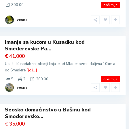
800.00
opširnije
vesna
Imanje sa kućom u Kusadku kod
Smederevske Pa...
€ 41.000
U selu Kusadak na lokaciji koja je od Mladenovca udaljena 10km a
od Smedere
[još...]
5
2
200.00
opširnije
vesna
Seosko domaćinstvo u Bašinu kod
Smederevske...
€ 35.000