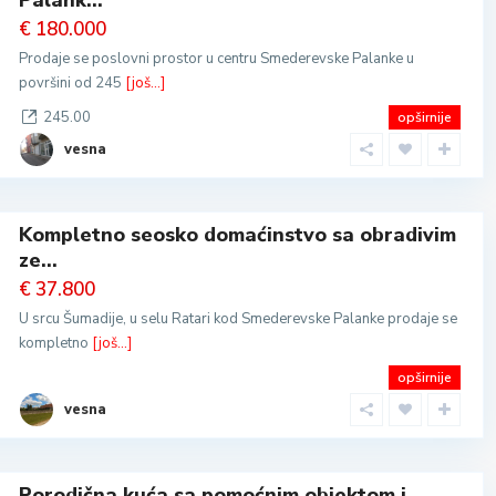
Palank...
€ 180.000
Prodaje se poslovni prostor u centru Smederevske Palanke u
površini od 245
[još...]
245.00
opširnije
vesna
Kompletno seosko domaćinstvo sa obradivim
ze...
€ 37.800
U srcu Šumadije, u selu Ratari kod Smederevske Palanke prodaje se
kompletno
[još...]
opširnije
vesna
Porodična kuća sa pomoćnim objektom i