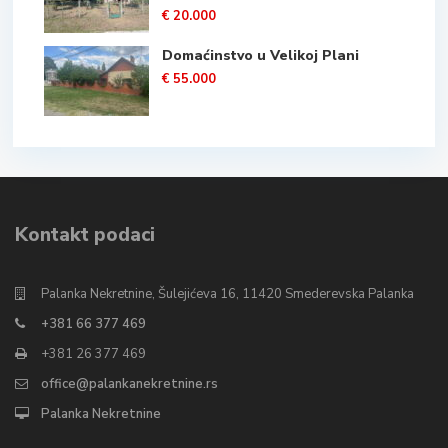
€ 20.000
Domaćinstvo u Velikoj Plani
€ 55.000
Kontakt podaci
Palanka Nekretnine, Šulejićeva 16, 11420 Smederevska Palanka
+381 66 377 469
+381 26 377 469
office@palankanekretnine.rs
Palanka Nekretnine