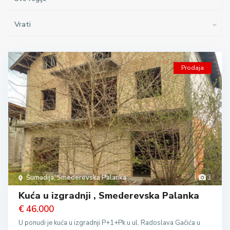
Vrati
Prodaja
Šumadija
,
Smederevska Palanka
3
Kuća u izgradnji , Smederevska Palanka
€ 46.000
U ponudi je kuća u izgradnji P+1+Pk u ul. Radoslava Gačića u