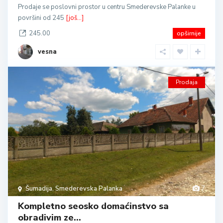
Prodaje se poslovni prostor u centru Smederevske Palanke u
površini od 245
[još...]
245.00
opširnije
vesna
Prodaja
Šumadija
,
Smederevska Palanka
7
Kompletno seosko domaćinstvo sa
obradivim ze...