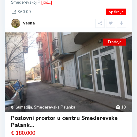
Smederevskoj P
[još...]
360.00
opširnije
vesna
Prodaja
Šumadija
,
Smederevska Palanka
19
Poslovni prostor u centru Smederevske
Palank...
€ 180.000