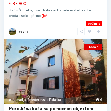
€ 37.800
U srcu Šumadije, u selu Ratari kod Smederevske Palanke
prodaje se kompletno
[još...]
opširnije
vesna
Prodaja
Šumadija
,
Smederevska Palanka
6
Porodična kuća sa pomoćnim objektom i