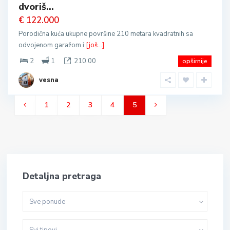
dvoriš...
€ 122.000
Porodična kuća ukupne površine 210 metara kvadratnih sa
odvojenom garažom i
[još...]
2
1
210.00
opširnije
vesna
1
2
3
4
5
Detaljna pretraga
Sve ponude
Svi tipovi