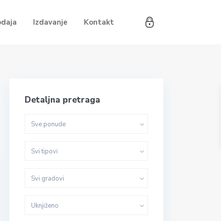
odaja
Izdavanje
Kontakt
Detaljna pretraga
Sve ponude
Svi tipovi
Svi gradovi
Uknjiženo