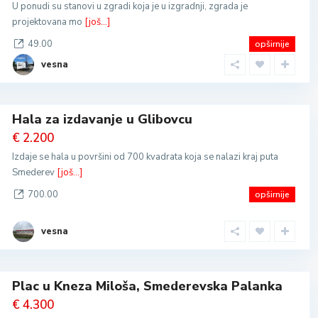
U ponudi su stanovi u zgradi koja je u izgradnji, zgrada je
projektovana mo
[još...]
49.00
opširnije
vesna
Hala za izdavanje u Glibovcu
€ 2.200
Izdaje se hala u površini od 700 kvadrata koja se nalazi kraj puta
Smederev
[još...]
700.00
opširnije
vesna
Plac u Kneza Miloša, Smederevska Palanka
€ 4.300