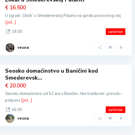
€ 16.500
U zgradi „Oblik“ u Smederevskoj Palanci na spratu poslovnog obj
[još...]
18.00
opširnije
vesna
Seosko domaćinstvo u Baničini kod
Smederevsk...
€ 20.000
Seosko domaćinstvo od 52 ara u Baničini. Ako tražite mir, prirodu i
potpuno
[još...]
66.00
opširnije
vesna