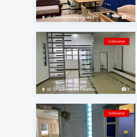
all
,
Smederevska Palanka
5
Izdavanje
all
,
Smederevska Palanka
4
Izdavanje