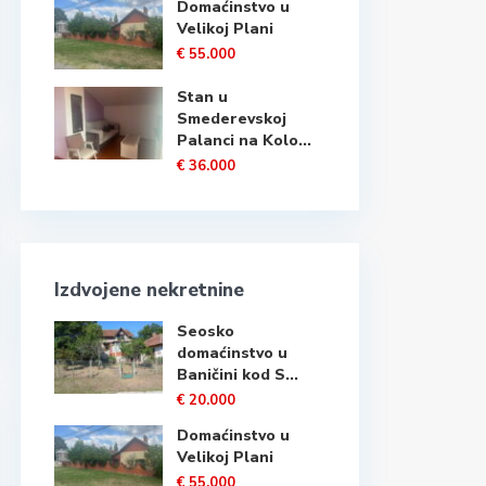
Domaćinstvo u
Velikoj Plani
€ 55.000
Stan u
Smederevskoj
Palanci na Kolo...
€ 36.000
Izdvojene nekretnine
Seosko
domaćinstvo u
Baničini kod S...
€ 20.000
Domaćinstvo u
Velikoj Plani
€ 55.000