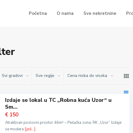
Početna
O nama
Sve nekretnine
Pr
lter
Svi gradovi
Sve regije
Cena niska do visoka
Izdaje se lokal u TC „Robna kuća Uzor“ u
Sm...
€ 150
Atraktivan poslovni prostor 46m² – Pešačka zona, RK „Uzor” Izdaje
se modera
[još...]