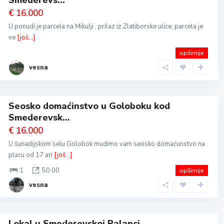
Smederevs...
€ 16.000
U ponudi je parcela na Mikulji , prilaz iz Zlatiborske ulice, parcela je
ve
[još...]
opširnije
vesna
Seosko domaćinstvo u Goloboku kod
Smederevsk...
€ 16.000
U šunadijskom selu Golobok mudimo vam seosko domaćunstvo na
placu od 17 ari
[još...]
1
50.00
opširnije
vesna
Lokal u Smederevskoj Palanci