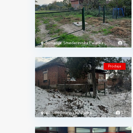
Šumadija
,
Smederevska Palanka
5
Prodaja
all
,
Smederevska Palanka
17