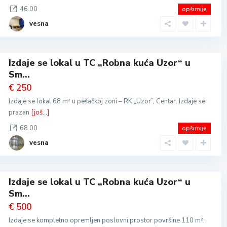
46.00
opširnije
vesna
Izdaje se lokal u TC „Robna kuća Uzor“ u
Sm...
€ 250
Izdaje se lokal 68 m² u pešačkoj zoni – RK „Uzor”, Centar. Izdaje se
prazan
[još...]
68.00
opširnije
vesna
Izdaje se lokal u TC „Robna kuća Uzor“ u
Sm...
€ 500
Izdaje se kompletno opremljen poslovni prostor površine 110 m²,