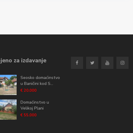
jeno za izdavanje
Seosko domaćinstvo
u Baničini kod S...
€ 20.000
Domaćinstvo u
Velikoj Plani
€ 55.000