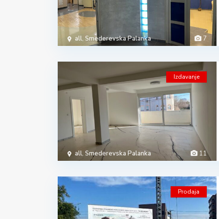
all
,
Smederevska Palanka
7
Izdavanje
all
,
Smederevska Palanka
11
Prodaja