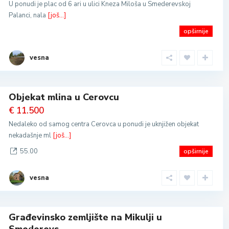
U ponudi je plac od 6 ari u ulici Kneza Miloša u Smederevskoj
Palanci, nala
[još...]
opširnije
vesna
Objekat mlina u Cerovcu
€ 11.500
Nedaleko od samog centra Cerovca u ponudi je uknjižen objekat
nekadašnje ml
[još...]
55.00
opširnije
vesna
Građevinsko zemljište na Mikulji u