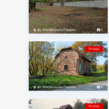
all
,
Smederevska Palanka
6
Prodaja
all
,
Smederevska Palanka
8
Prodaja