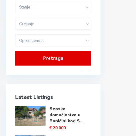
Stanje
Grejanje
Opremljenost
Pretraga
Latest Listings
Seosko
domaćinstvo u
Baničini kod S...
€ 20.000