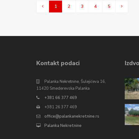
1
2
3
4
5
Kontakt podaci
Izdvo
Palanka Nekretnine, Šulejićeva 16,
11420 Smederevska Palanka
+381 66 377 469
+381 26 377 469
office@palankanekretnine.rs
Palanka Nekretnine