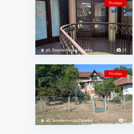
Prodaja
all
,
Smederevska Palanka
10
Prodaja
all
,
Smederevska Palanka
6