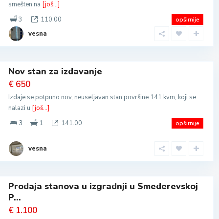
smešten na
[još...]
3
110.00
opširnije
vesna
Nov stan za izdavanje
€ 650
Izdaje se potpuno nov, neuseljavan stan površine 141 kvm, koji se
nalazi u
[još...]
3
1
141.00
opširnije
vesna
Prodaja stanova u izgradnji u Smederevskoj
P...
€ 1.100