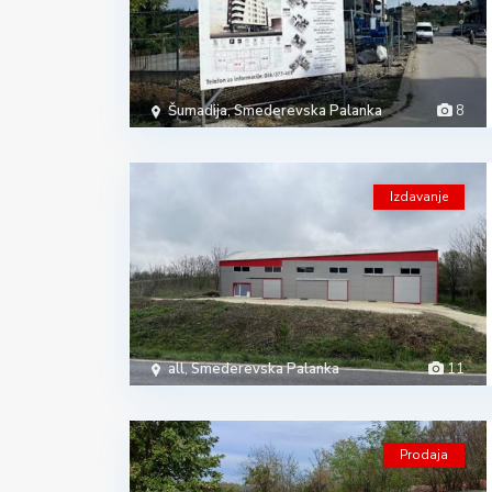
Šumadija
,
Smederevska Palanka
8
Izdavanje
all
,
Smederevska Palanka
11
Prodaja